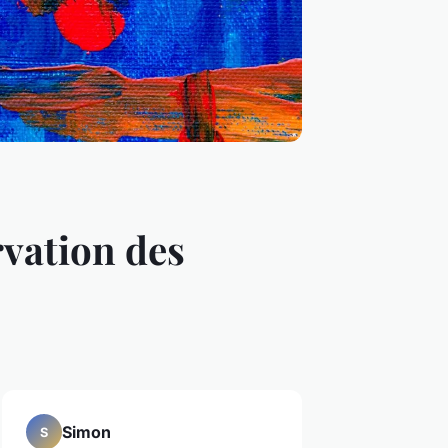
rvation des
Simon
S