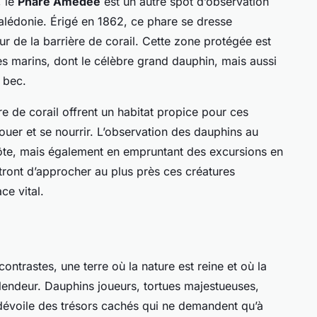
, le
Phare Amédée
est un autre spot d’observation
alédonie. Érigé en 1862, ce phare se dresse
ur de la barrière de corail. Cette zone protégée est
s marins, dont le célèbre grand dauphin, mais aussi
 bec.
re de corail offrent un habitat propice pour ces
ouer et se nourrir. L’observation des dauphins au
ôte, mais également en empruntant des excursions en
ront d’approcher au plus près ces créatures
ce vital.
ontrastes, une terre où la nature est reine et où la
lendeur. Dauphins joueurs, tortues majestueuses,
dévoile des trésors cachés qui ne demandent qu’à